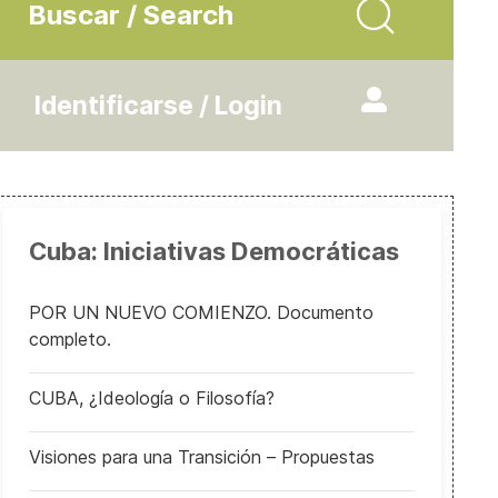
Buscar / Search
Identificarse / Login
Cuba: Iniciativas Democráticas
POR UN NUEVO COMIENZO. Documento
completo.
 EL ESTADO: Concepto y Funciones
CUBA, ¿Ideología o Filosofía?
Visiones para una Transición – Propuestas