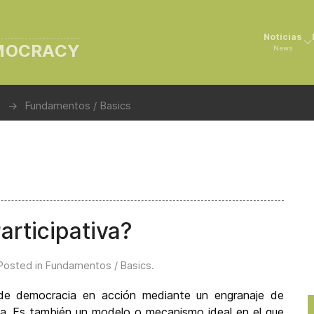
Noticias
EMOCRACY
News
Fundamentos / Basics
articipativa?
 Posted in
Fundamentos / Basics
.
de democracia en acción mediante un engranaje de
lica. Es también un modelo o mecanismo ideal en el que