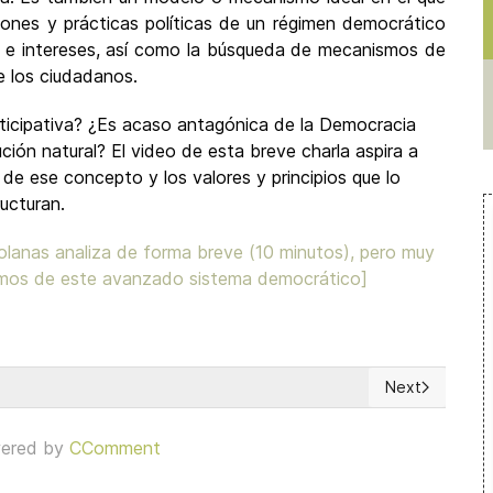
uciones y prácticas políticas de un régimen democrático
os e intereses, así como la búsqueda de mecanismos de
de los ciudadanos.
icipativa? ¿Es acaso antagónica de la Democracia
ción natural? El video de esta breve charla aspira a
 de ese concepto y los valores y principios que lo
ructuran.
olanas analiza de forma breve (10 minutos), pero muy
mos de este avanzado sistema democrático]
Next
cracia Participativa
Next article:
ered by
CComment