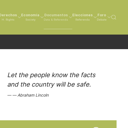
Derechos
Economía
Documentos
Elecciones
Foro
H. Rights
Society
Data & Referenda
Referenda
Debate
Let the people know the facts
and the country will be safe.
Abraham Lincoln