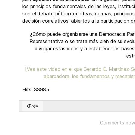
los principios fundamentales de las leyes, instit
son el debate público de ideas, normas, principi
decisión correlativos, abiertos a la participación 
¿Cómo puede organizarse una Democracia Part
Representativa o se trata más bien de su evolu
divulgar estas ideas y a establecer las bases
est
[Vea este video en el que Gerardo E. Martínez-S
abarcadora, los fundamentos y mecanis
Hits: 33985
Prev
Previous article: Declaración de Principios de la Demo
Comments pow