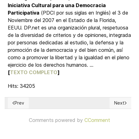
Iniciativa Cultural para una Democracia
Participativa
(PDCI por sus siglas en Inglés) el 3 de
Noviembre del 2007 en el Estado de la Florida,
EEUU. DP.net es una organización plural, respetuosa
de la diversidad de criterios y de opiniones, integrada
por personas dedicadas al estudio, la defensa y la
promoción de la democracia y del bien común, así
como a promover la libertad y la igualdad en el pleno
ejercicio de los derechos humanos. ...
[
TEXTO COMPLETO
]
Hits: 34205
Prev
Next
Previous article: The rule of law - When is it Threatened?
Next article
Comments powered by
CComment