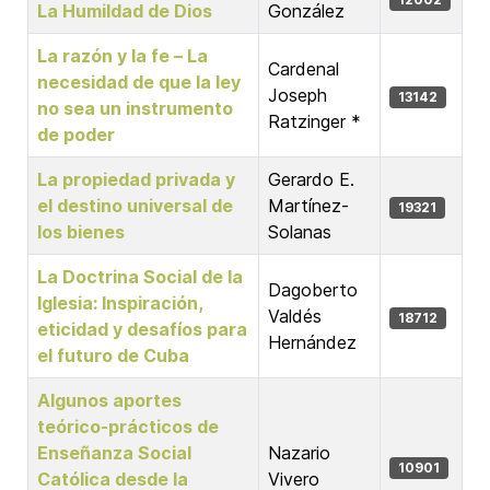
La Humildad de Dios
González
La razón y la fe – La
Cardenal
necesidad de que la ley
Joseph
13142
no sea un instrumento
Ratzinger *
de poder
La propiedad privada y
Gerardo E.
el destino universal de
Martínez-
19321
los bienes
Solanas
La Doctrina Social de la
Dagoberto
Iglesia: Inspiración,
Valdés
18712
eticidad y desafíos para
Hernández
el futuro de Cuba
Algunos aportes
teórico-prácticos de
Enseñanza Social
Nazario
10901
Católica desde la
Vivero