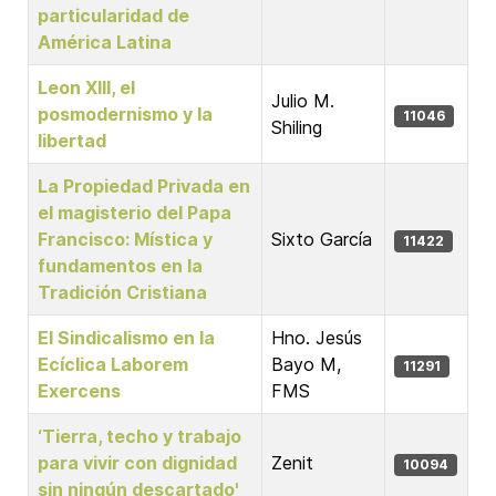
particularidad de
América Latina
Leon XIII, el
Julio M.
posmodernismo y la
11046
Shiling
libertad
La Propiedad Privada en
el magisterio del Papa
Francisco: Mística y
Sixto García
11422
fundamentos en la
Tradición Cristiana
El Sindicalismo en la
Hno. Jesús
Ecíclica Laborem
Bayo M,
11291
Exercens
FMS
‘Tierra, techo y trabajo
para vivir con dignidad
Zenit
10094
sin ningún descartado'