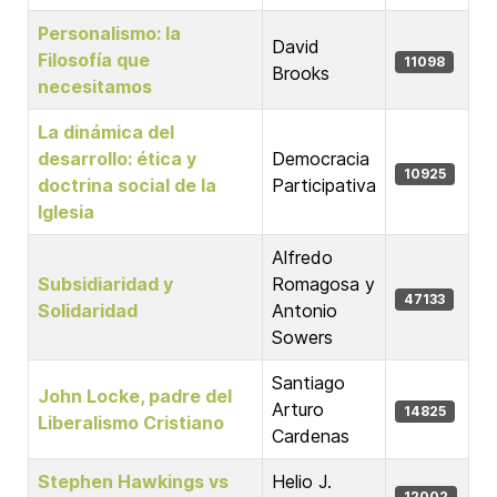
Personalismo: la
David
Filosofía que
11098
Brooks
necesitamos
La dinámica del
desarrollo: ética y
Democracia
10925
doctrina social de la
Participativa
Iglesia
Alfredo
Subsidiaridad y
Romagosa y
47133
Solidaridad
Antonio
Sowers
Santiago
John Locke, padre del
Arturo
14825
Liberalismo Cristiano
Cardenas
Stephen Hawkings vs
Helio J.
12002