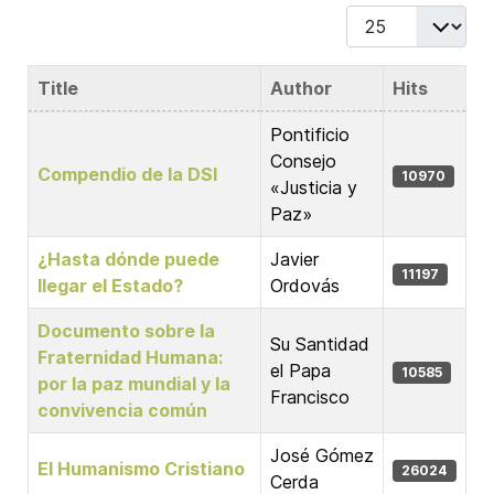
Display #
Title
Author
Hits
Articles
Pontificio
Consejo
Compendio de la DSI
10970
«Justicia y
Paz»
¿Hasta dónde puede
Javier
11197
llegar el Estado?
Ordovás
Documento sobre la
Su Santidad
Fraternidad Humana:
el Papa
10585
por la paz mundial y la
Francisco
convivencia común
José Gómez
El Humanismo Cristiano
26024
Cerda