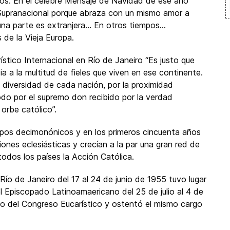
nos. En el celebre Mensaje de Navidad de ese año
al. Supranacional porque abraza con un mismo amor a
guna parte es extranjera… En otros tiempos…
 de la Vieja Europa.
stico Internacional en Río de Janeiro “Es justo que
a a la multitud de fieles que viven en ese continente.
 diversidad de cada nación, por la proximidad
odo por el supremo don recibido por la verdad
orbe católico”.
empos decimonónicos y en los primeros cincuenta años
iones eclesiásticas y crecían a la par una gran red de
odos los países la Acción Católica.
ío de Janeiro del 17 al 24 de junio de 1955 tuvo lugar
 Episcopado Latinoamaericano del 25 de julio al 4 de
o del Congreso Eucarístico y ostentó el mismo cargo