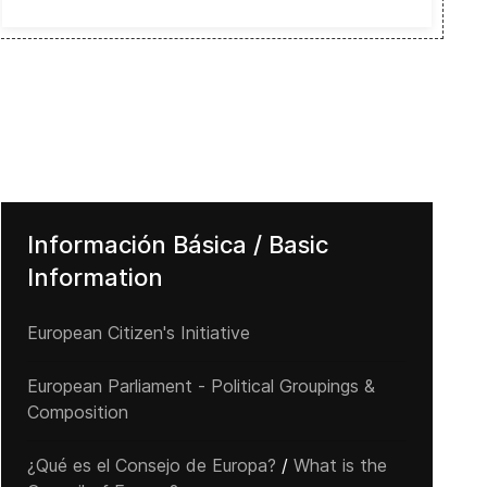
Información Básica / Basic
Information
European Citizen's Initiative
European Parliament - Political Groupings &
Composition
¿Qué es el Consejo de Europa?
/
What is the