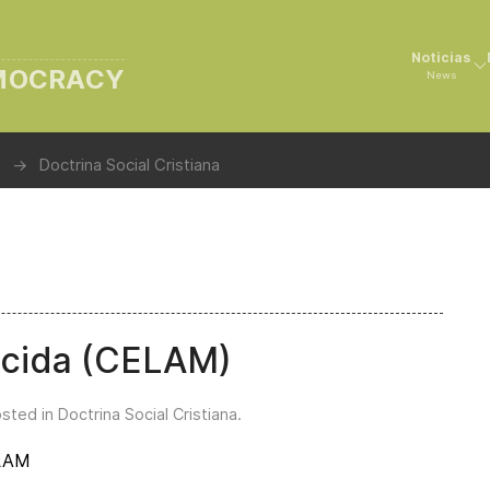
Noticias
EMOCRACY
News
Doctrina Social Cristiana
ecida (CELAM)
osted in
Doctrina Social Cristiana
.
ELAM