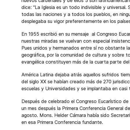
nuevos cardenales y de ellos 5 son latinoamerica
dice: “La Iglesia es un todo indivisible y univers
todas las naciones y a todos los pueblos, en nin
desplegaba su vigor preferentemente en los países
En 1955 escribió en su mensaje al Congreso Eucarí
nuestras miradas se vuelvan con especial insistenci
Pues unidos y hermanados entre sí no obstante la
geográfica, por la comunidad de cultura y sobre t
evangélica constituyen más de la cuarta parte del 
América Latina dejaba atrás aquellos sufridos ti
del siglo XX se habían creado más de 270 jurisdicc
escuelas y Universidades y se implantaba en casi t
Después de celebrado el Congreso Eucarístico de R
un mes después la Primera Conferencia General del
agosto. Mons. Helder Cámara había sido Secretari
en esa Primera Conferencia fundante.