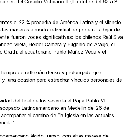
ones del Concilio Vaticano II (ll octubre del 62 a 8
entes el 22 % procedía de América Latina y el silencio
odas maneras a modo individual no podemos dejar de
te fueron voces significativas: los chilenos Raúl Siva
randao Vilela, Helder Cámara y Eugenio de Araujo; el
 Grath; el ecuatoriano Pablo Muñoz Vega y el
l tiempo de reflexión denso y prolongado que
 y una ocasión para estrechar vínculos personales de
vidad del final de los sesenta el Papa Pablo VI
scopado Latinoamericano en Medellín del 26 de
acompañar el camino de “la Iglesia en las actuales
cilio”.
inoamericano álgido, tenso, con altas mareas de