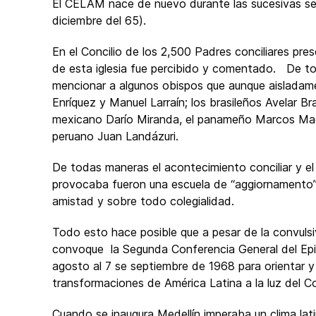
El CELAM nace de nuevo durante las sucesivas sesi
diciembre del 65).
En el Concilio de los 2,500 Padres conciliares pres
de esta iglesia fue percibido y comentado. De t
mencionar a algunos obispos que aunque aisladamen
Enríquez y Manuel Larraín; los brasileños Avelar B
mexicano Darío Miranda, el panameño Marcos Mac
peruano Juan Landázuri.
De todas maneras el acontecimiento conciliar y e
provocaba fueron una escuela de “aggiornamento”
amistad y sobre todo colegialidad.
Todo esto hace posible que a pesar de la convulsi
convoque la Segunda Conferencia General del Epi
agosto al 7 se septiembre de 1968 para orientar y 
transformaciones de América Latina a la luz del Con
Cuando se inaugura Medellín imperaba un clima lat