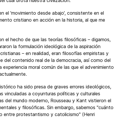
el cual brota nuestra civilización.
n el 'movimiento desde abajo', consistente en el
ento cristiano en acción en la historia, al que me
n el hecho de que las teorías filosóficas – digamos,
raron la formulación ideológica de la aspiración
ristianas – en realidad, eran filosofías empiristas y
nte del contenido real de la democracia, así como del
la experiencia moral común de las que el advenimiento
actualmente.
stórico ha sido presa de graves errores ideológicos,
as vinculadas a coyunturas políticas y culturales
deas del mundo moderno, Rousseau y Kant vistieron el
entales y filosóficas. Sin embargo, sabemos "cuánto
o entre protestantismo y catolicismo" (Henri