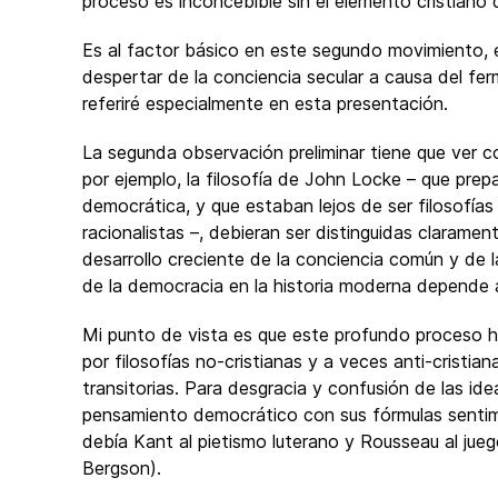
proceso es inconcebible sin el elemento cristiano d
Es al factor básico en este segundo movimiento, e
despertar de la conciencia secular a causa del ferm
referiré especialmente en esta presentación.
La segunda observación preliminar tiene que ver co
por ejemplo, la filosofía de John Locke – que prepa
democrática, y que estaban lejos de ser filosofías c
racionalistas –, debieran ser distinguidas clarame
desarrollo creciente de la conciencia común y de 
de la democracia en la historia moderna depende 
Mi punto de vista es que este profundo proceso hi
por filosofías no-cristianas y a veces anti-cristian
transitorias. Para desgracia y confusión de las i
pensamiento democrático con sus fórmulas sentim
debía Kant al pietismo luterano y Rousseau al jueg
Bergson).