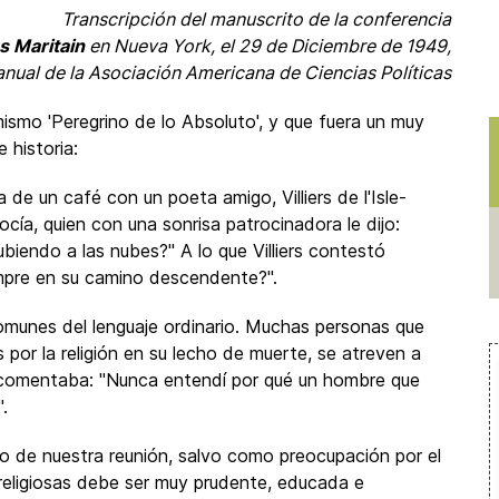
Transcripción del manuscrito de la conferencia
s Maritain
en Nueva York, el 29 de Diciembre de 1949,
 anual de la Asociación Americana de Ciencias Políticas
mismo 'Peregrino de lo Absoluto', y que fuera un muy
 historia:
e un café con un poeta amigo, Villiers de l'Isle-
cía, quien con una sonrisa patrocinadora le dijo:
biendo a las nubes?" A lo que Villiers contestó
empre en su camino descendente?".
omunes del lenguaje ordinario. Muchas personas que
por la religión en su lecho de muerte, se atreven a
y comentaba: "Nunca entendí por qué un hombre que
.
to de nuestra reunión, salvo como preocupación por el
religiosas debe ser muy prudente, educada e