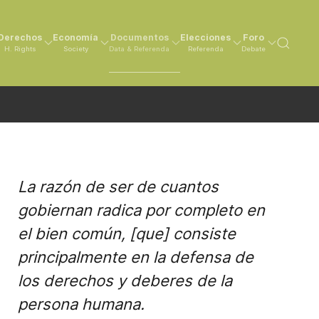
Derechos
Economía
Documentos
Elecciones
Foro
H. Rights
Society
Data & Referenda
Referenda
Debate
La razón de ser de cuantos
gobiernan radica por completo en
el bien común, [que] consiste
principalmente en la defensa de
los derechos y deberes de la
persona humana.