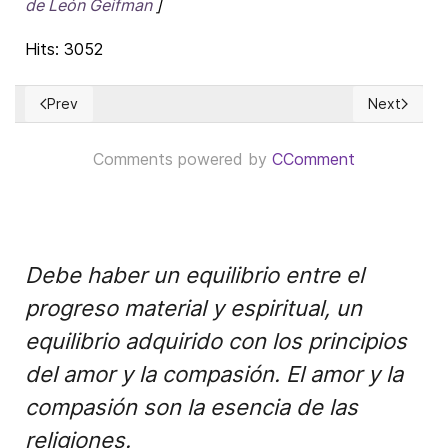
de León Geifman
]
Hits: 3052
Prev
Next
Previous article: How cheap is nuclear energy?
Next articl
Comments powered by
CComment
Debe haber un equilibrio entre el
progreso material y espiritual, un
equilibrio adquirido con los principios
del amor y la compasión. El amor y la
compasión son la esencia de las
religiones.