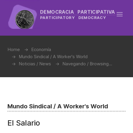
DEMOCRACIA PARTICIPATIVA
PARTICIPATORY DEMOCRACY
Home
Economía
Mundo Sindical / A Worker's World
Noticias / News
Navegando / Browsing...
Mundo Sindical / A Worker's World
El Salario