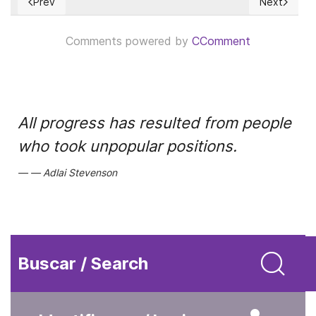
Prev
Next
Previous article: El peligroso camino a la irrelevancia de la
Next article
Comments powered by
CComment
All progress has resulted from people
who took unpopular positions.
Adlai Stevenson
Buscar / Search