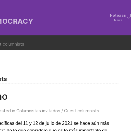
Noticias
EMOCRACY
News
t columnists
sts
no
osted in
Columnistas invitados / Guest columnists
.
cíficas del 11 y 12 de julio de 2021 se hace aún más
cia de lo que considero que es lo más importante de