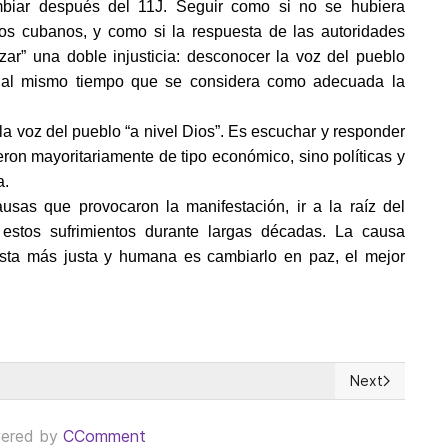
biar después del 11J. Seguir como si no se hubiera
os cubanos, y como si la respuesta de las autoridades
izar” una doble injusticia: desconocer la voz del pueblo
, al mismo tiempo que se considera como adecuada la
 la voz del pueblo “a nivel Dios”. Es escuchar y responder
on mayoritariamente de tipo económico, sino políticas y
a.
usas que provocaron la manifestación, ir a la raíz del
stos sufrimientos durante largas décadas. La causa
uesta más justa y humana es cambiarlo en paz, el mejor
Next
n a la irresponsable política económica de EEUU
Next article: 
ered by
CComment