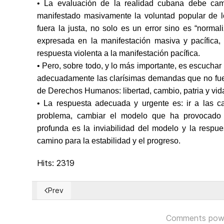
• La evaluación de la realidad cubana debe cam
manifestado masivamente la voluntad popular de l
fuera la justa, no solo es un error sino es “normal
expresada en la manifestación masiva y pacífica
respuesta violenta a la manifestación pacífica.
• Pero, sobre todo, y lo más importante, es escuchar
adecuadamente las clarísimas demandas que no fuer
de Derechos Humanos: libertad, cambio, patria y vid
• La respuesta adecuada y urgente es: ir a las ca
problema, cambiar el modelo que ha provocado e
profunda es la inviabilidad del modelo y la resp
camino para la estabilidad y el progreso.
Hits: 2319
Prev
Previous article: Es indispensable una pronta solució
Comments pow