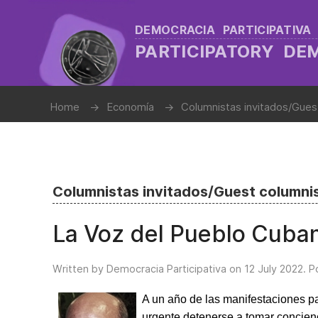
DEMOCRACIA PARTICIPATIVA
PARTICIPATORY D
Home
Economía
Columnistas invitados/Gues
Columnistas invitados/Guest columni
La Voz del Pueblo Cuba
Written by Democracia Participativa on
12 July 2022
. P
A un año de las manifestaciones pa
urgente detenerse a tomar concien