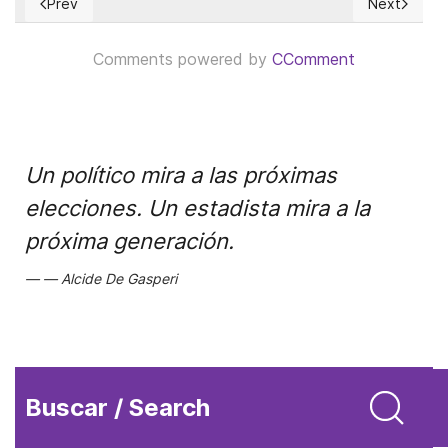
Prev
Next
Previous article: The true US House of Representatives due 
Next articl
Comments powered by
CComment
Un político mira a las próximas
elecciones. Un estadista mira a la
próxima generación.
Alcide De Gasperi
Buscar / Search