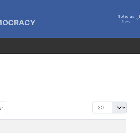
Noticias
EMOCRACY
News
Display #
ar