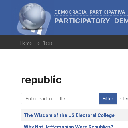
DEMOCRACIA PARTICIPATIVA
PARTICIPATORY D
Home
Tags
republic
Enter Part of Title
Filter
Cle
Title
The Wisdom of the US Electoral College
Why Not Jeffersonian Ward Republics?