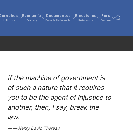
Derechos
Economía
Documentos
Elecciones
Foro
H. Rights
Society
Data & Referenda
Referenda
Debate
If the machine of government is
of such a nature that it requires
you to be the agent of injustice to
another, then, I say, break the
law.
Henry David Thoreau