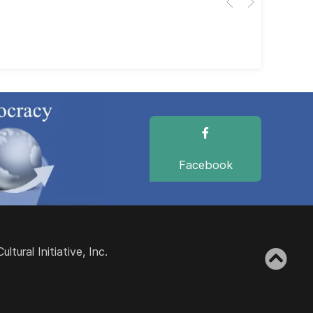
dir
dir
Facebook
ural Initiative, Inc.