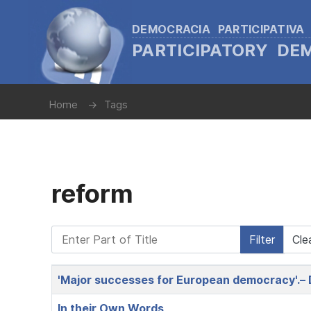
DEMOCRACIA PARTICIPATIVA
PARTICIPATORY D
Home
Tags
reform
Enter Part of Title
Filter
Cle
Title
'Major successes for European democracy'.– 
In their Own Words