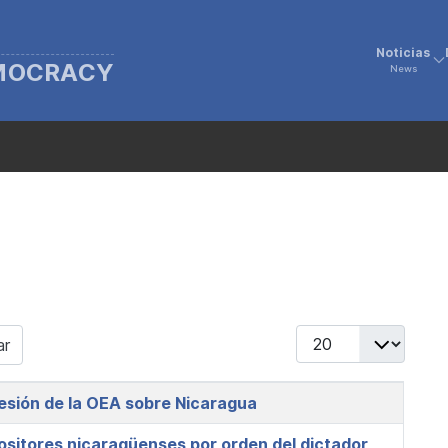
Noticias
EMOCRACY
News
Display #
ar
esión de la OEA sobre Nicaragua
ositores nicaragüenses por orden del dictador