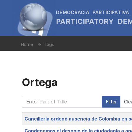
DEMOCRACIA PARTICIPATIVA
PARTICIPATORY D
Home
Tags
Ortega
Enter Part of Title
Filter
Cle
Title
Cancillería ordenó ausencia de Colombia en s
Condenamos el despojo de la ciudadanía a op