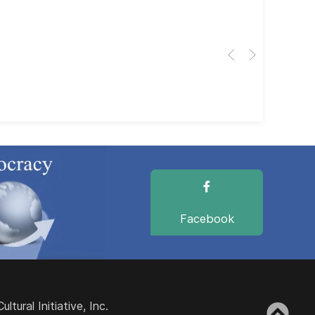
El 
Her
dir
dir
Facebook
ural Initiative, Inc.