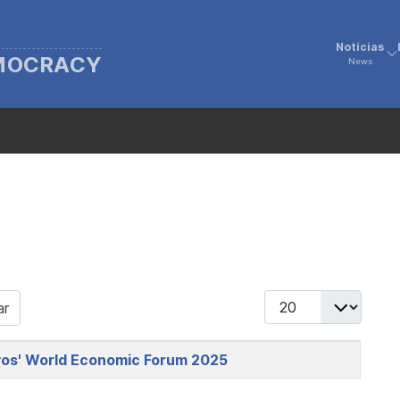
Noticias
EMOCRACY
News
Display #
ar
Davos' World Economic Forum 2025