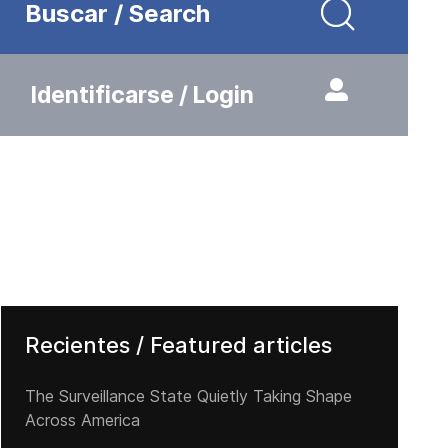
Buscar / Search
Identificarse / Login
Recientes / Featured articles
The Surveillance State Quietly Taking Shape
Across America