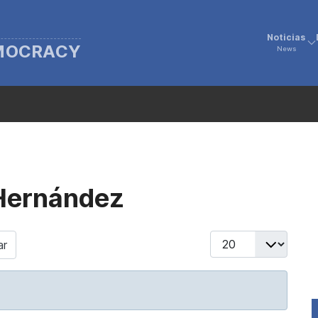
Noticias
EMOCRACY
News
 Hernández
Display #
ar