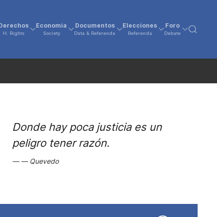
Derechos
Economía
Documentos
Elecciones
Foro
H. Rights
Society
Data & Referenda
Referenda
Debate
Donde hay poca justicia es un
peligro tener razón.
Quevedo