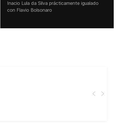
Inacio Lula da Silva prácticamente igualado
con Flavio Bolsonaro
Cub
El 
Her
dir
dir