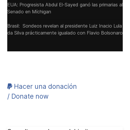
EUA: Progresista Abdul El-Sayed ganó las primarias al
Senado ‌en Míchigan
Brasil: Sondeos revelan al presidente Luiz Inacio Lula
da Silva prácticamente igualado con Flavio Bolsonaro
Hacer una donación
/ Donate now