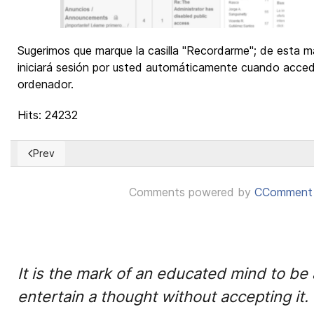
Sugerimos que marque la casilla "Recordarme"; de esta m
iniciará sesión por usted automáticamente cuando acce
ordenador.
Hits: 24232
Prev
Previous article: Cómo accedo a mis artículos en el Foro
Comments powered by
CComment
It is the mark of an educated mind to be 
entertain a thought without accepting it.