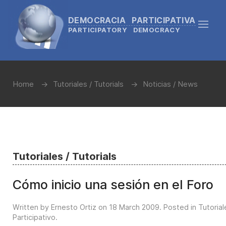
DEMOCRACIA PARTICIPATIVA
PARTICIPATORY DEMOCRACY
Home
Tutoriales / Tutorials
Noticias / News
Tutoriales / Tutorials
Cómo inicio una sesión en el Foro
Written by Ernesto Ortiz on
18 March 2009
. Posted in
Tutorial
Participativo
.