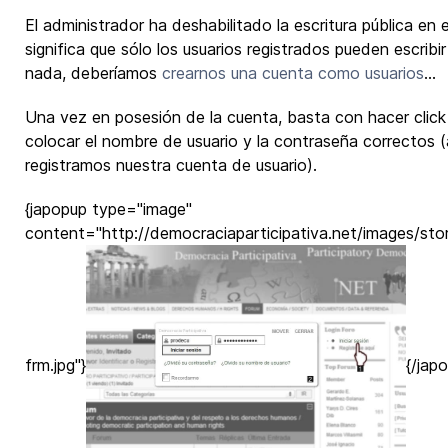
El administrador ha deshabilitado la escritura pública en e
significa que sólo los usuarios registrados pueden escribi
nada, deberíamos
crearnos una cuenta como usuarios
...
Una vez en posesión de la cuenta, basta con hacer click e
colocar el nombre de usuario y la contraseña correctos (
registramos nuestra cuenta de usuario).
{japopup type="image"
content="http://democraciaparticipativa.net/images/stori
frm.jpg"}
{/jap