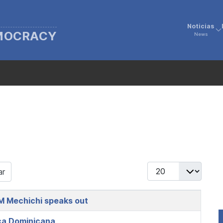
Noticias
EMOCRACY
News
Display #
ar
 PM Mechichi speaks out
ica Dominicana