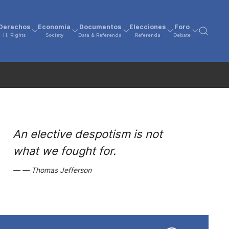
Derechos
Economía
Documentos
Elecciones
Foro
H. Rights
Society
Data & Referenda
Referenda
Debate
An elective despotism is not
what we fought for.
Thomas Jefferson