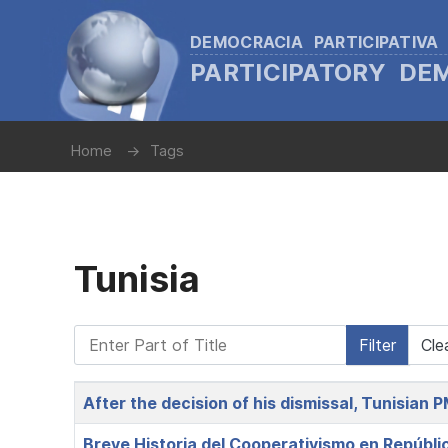
DEMOCRACIA PARTICIPATIVA
PARTICIPATORY D
Home
Tags
Tunisia
Enter Part of Title
Filter
Cle
Title
After the decision of his dismissal, Tunisian
Breve Historia del Cooperativismo en Repúbl