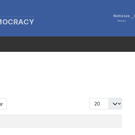
Noticias
EMOCRACY
News
Display #
ar