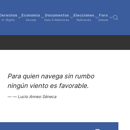
Derechos
Economía
Documentos
Elecciones
Foro
H. Rights
Society
Data & Referenda
Referenda
Debate
Para quien navega sin rumbo
ningún viento es favorable.
Lucio Anneo Séneca