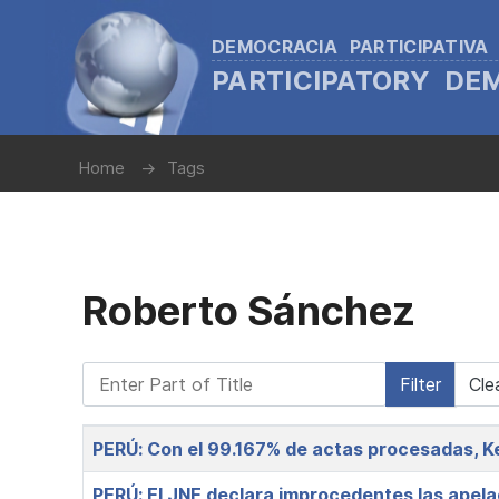
DEMOCRACIA PARTICIPATIVA
PARTICIPATORY D
Home
Tags
Roberto Sánchez
Enter Part of Title
Filter
Cle
Title
PERÚ: Con el 99.167% de actas procesadas, Ke
PERÚ: El JNE declara improcedentes las apel