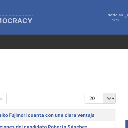
Noticias
EMOCRACY
News
Display #
ar
iko Fujimori cuenta con una clara ventaja
aciones del candidato Roberto Sánchez