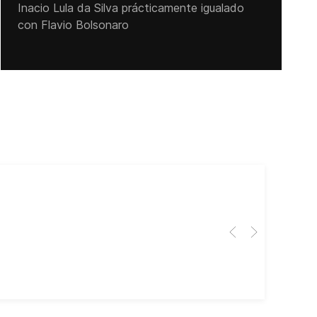
Inacio Lula da Silva prácticamente igualado
con Flavio Bolsonaro
Cub
El 
Her
dir
dir