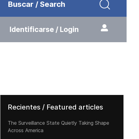
Buscar / Search
Identificarse / Login
Recientes / Featured articles
The Surveillance State Quietly Taking Shape
Across America