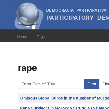
DEMOCRACIA PARTICIPATIVA
PARTICIPATORY D
Home
Tags
rape
Enter Part of Title
Filter
Cle
Title
Ominous Global Surge in the number of Murder
Rape Survivors in Morocco Struggle to Balan