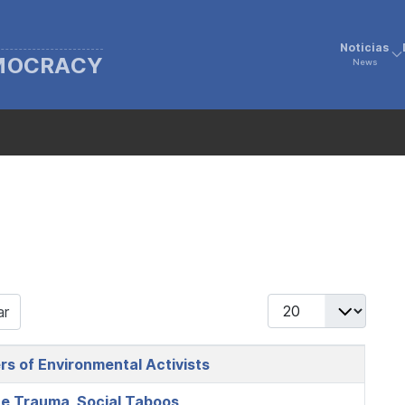
Noticias
EMOCRACY
News
Display #
ar
s of Environmental Activists
ce Trauma, Social Taboos