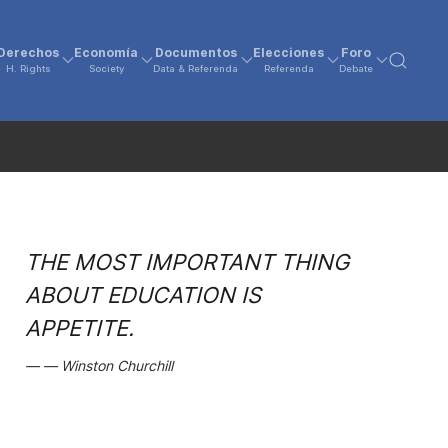
Derechos
Economía
Documentos
Elecciones
Foro
H. Rights
Society
Data & Referenda
Referenda
Debate
THE MOST IMPORTANT THING
ABOUT EDUCATION IS
APPETITE.
Winston Churchill