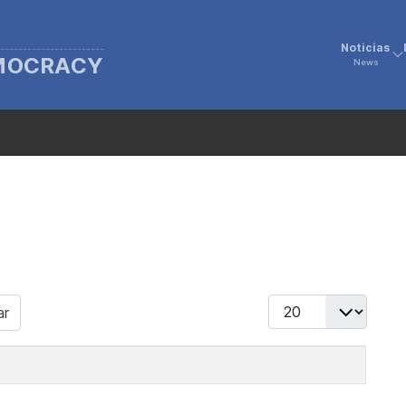
Noticias
EMOCRACY
News
Display #
ar