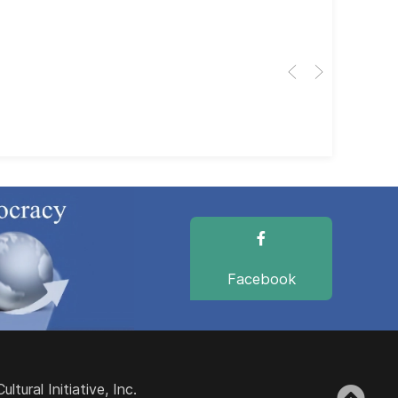
Cub
El 
Her
dir
dir
Facebook
ural Initiative, Inc.