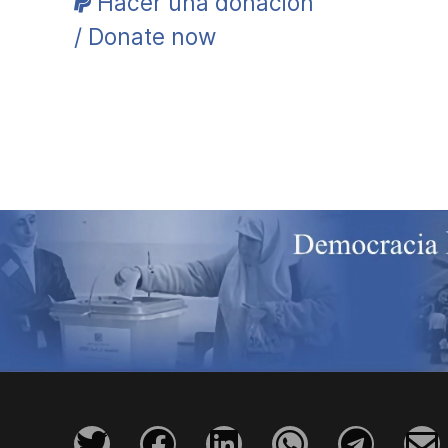
Hacer una donación
/ Donate now