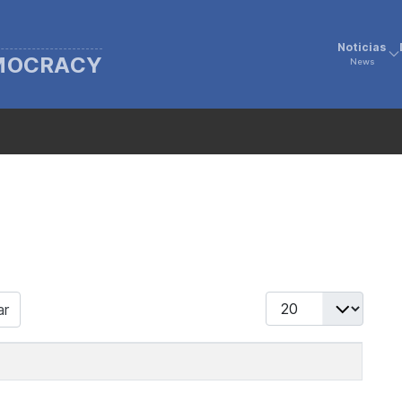
Noticias
EMOCRACY
News
Display #
ar