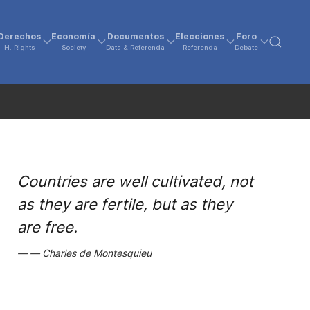
Derechos
Economía
Documentos
Elecciones
Foro
H. Rights
Society
Data & Referenda
Referenda
Debate
Countries are well cultivated, not
as they are fertile, but as they
are free.
Charles de Montesquieu