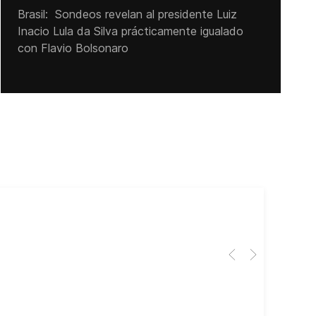
Brasil: Sondeos revelan al presidente Luiz
Inacio Lula da Silva prácticamente igualado
con Flavio Bolsonaro
Cub
El 
Her
dir
dir