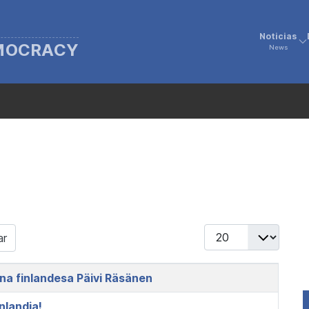
Noticias
EMOCRACY
News
Display #
ar
na finlandesa Päivi Räsänen
inlandia!