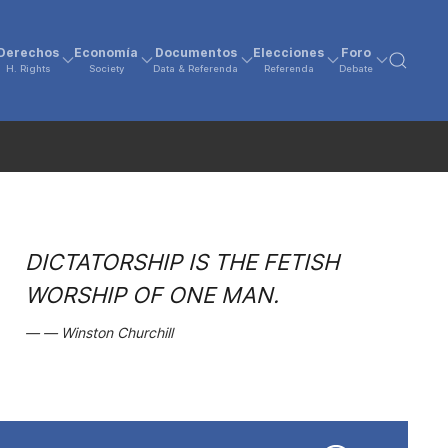
Derechos
Economía
Documentos
Elecciones
Foro
H. Rights
Society
Data & Referenda
Referenda
Debate
DICTATORSHIP IS THE FETISH
WORSHIP OF ONE MAN.
Winston Churchill