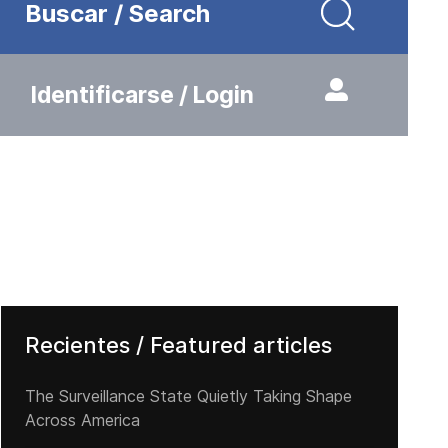
Buscar / Search
Identificarse / Login
Recientes / Featured articles
The Surveillance State Quietly Taking Shape
Across America