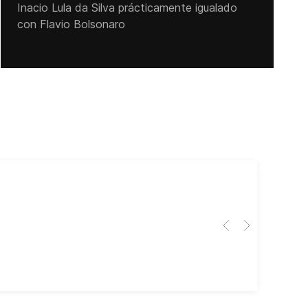
Inacio Lula da Silva prácticamente igualado
con Flavio Bolsonaro
Cub
El 
Her
dir
dir