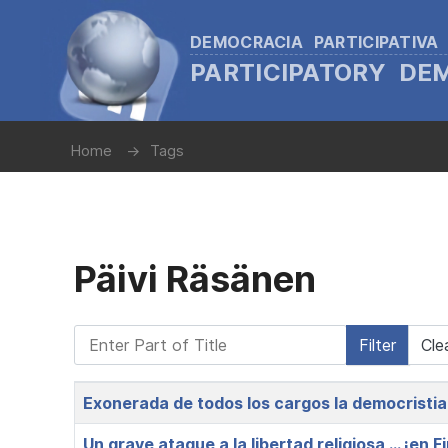
DEMOCRACIA PARTICIPATIVA
PARTICIPATORY D
Home
Tags
Päivi Räsänen
Enter Part of Title
Filter
Cle
Title
Exonerada de todos los cargos la democristia
Un grave ataque a la libertad religiosa … ¡en F