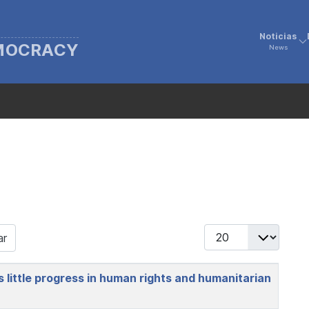
Noticias
EMOCRACY
News
Display #
ar
 little progress in human rights and humanitarian