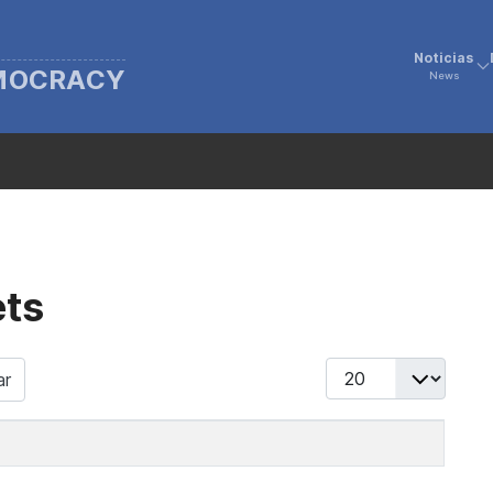
Noticias
EMOCRACY
News
ets
Display #
ar