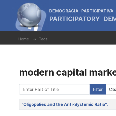
DEMOCRACIA PARTICIPATIVA
PARTICIPATORY D
Home
Tags
modern capital mark
Enter Part of Title
Filter
Cle
Title
“Oligopolies and the Anti-Systemic Ratio".