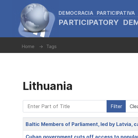
DEMOCRACIA PARTICIPATIVA
PARTICIPATORY D
Home
Tags
Lithuania
Enter Part of Title
Filter
Cle
Title
Baltic Members of Parliament, led by Latvia, c
Cuban government cuts off access to popular 