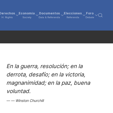
Derechos
Economía
Documentos
Elecciones
Foro
H. Rights
Society
Data & Referenda
Referenda
Debate
En la guerra, resolución; en la
derrota, desafío; en la victoria,
magnanimidad; en la paz, buena
voluntad.
Winston Churchill