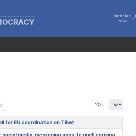
Noticias
EMOCRACY
News
Display #
ar
all for EU coordination on Tibet
social media, messaging apps, to quell uprising