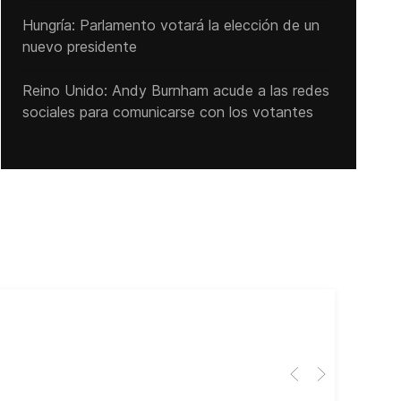
Hungría: Parlamento votará la elección de un
nuevo presidente
Reino Unido: Andy ‌Burnham acude a las redes
sociales para comunicarse con los votantes
Cub
El 
Her
dir