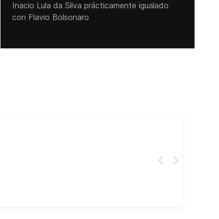
Inacio Lula da Silva prácticamente igualado
con Flavio Bolsonaro
Cub
El 
Her
dir
dir