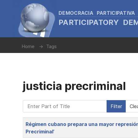
DEMOCRACIA PARTICIPATIVA
PARTICIPATORY D
Home
Tags
justicia precriminal
Enter Part of Title
Filter
Cle
Title
Régimen cubano prepara una mayor represión
Precriminal’