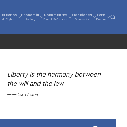
Derechos
Economía
Documentos
Elecciones
Foro
H. Rights
Society
Data & Referenda
Referenda
Debate
Liberty is the harmony between
the will and the law
Lord Acton