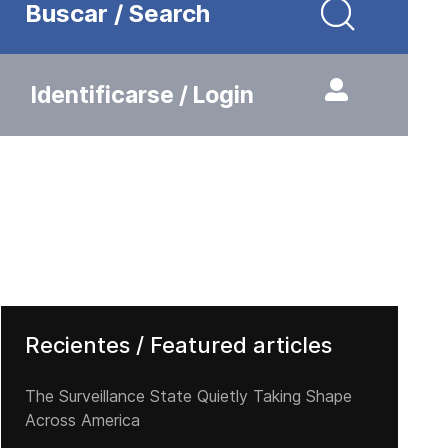
Buscar / Search
Identificarse / Login
Recientes / Featured articles
The Surveillance State Quietly Taking Shape
Across America