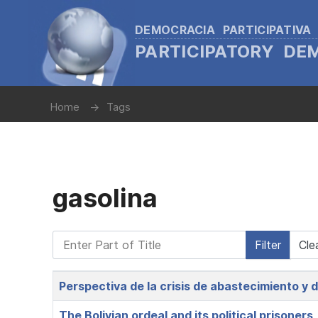
DEMOCRACIA PARTICIPATIVA
PARTICIPATORY D
Home
Tags
gasolina
Enter Part of Title
Filter
Cle
Title
Perspectiva de la crisis de abastecimiento y d
The Bolivian ordeal and its political prisoners