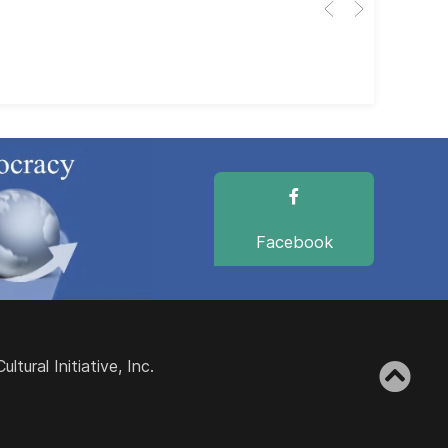
dir
dir
Facebook
ural Initiative, Inc.