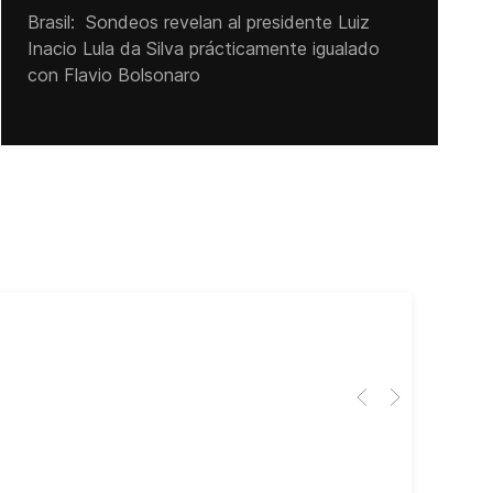
Brasil: Sondeos revelan al presidente Luiz
Inacio Lula da Silva prácticamente igualado
con Flavio Bolsonaro
Cub
El 
Her
dir
dir