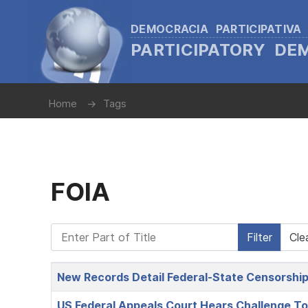
DEMOCRACIA PARTICIPATIVA
PARTICIPATORY D
Home
Tags
FOIA
Enter Part of Title
Filter
Cle
Title
New Records Detail Federal-State Censorship
US Federal Appeals Court Hears Challenge To