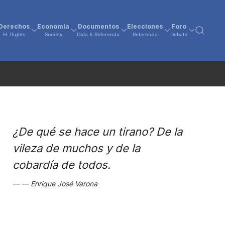
Derechos
Economía
Documentos
Elecciones
Foro
H. Rights
Society
Data & Referenda
Referenda
Debate
¿De qué se hace un tirano? De la
vileza de muchos y de la
cobardía de todos.
Enrique José Varona