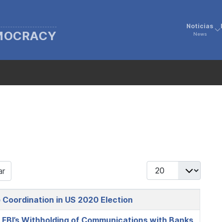
Noticias
EMOCRACY
News
Display #
ar
 Coordination in US 2020 Election
 FBI’s Withholding of Communications with Banks