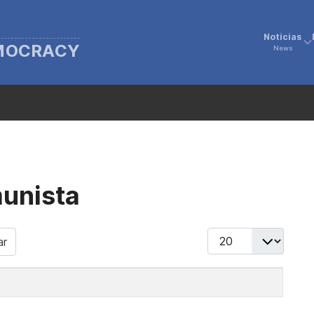
Noticias
EMOCRACY
News
munista
Display #
ar