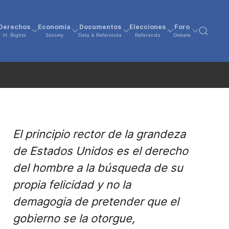
Derechos
Economía
Documentos
Elecciones
Foro
H. Rights
Society
Data & Referenda
Referenda
Debate
El principio rector de la grandeza
de Estados Unidos es el derecho
del hombre a la búsqueda de su
propia felicidad y no la
demagogia de pretender que el
gobierno se la otorgue,