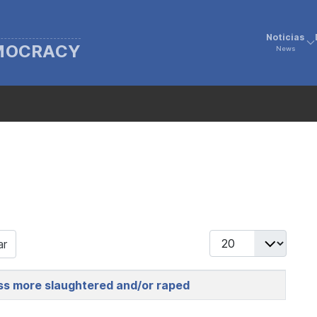
Noticias
EMOCRACY
News
Display #
ar
less more slaughtered and/or raped