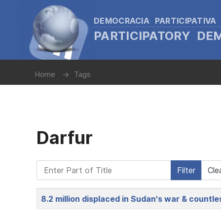
DEMOCRACIA PARTICIPATIVA
PARTICIPATORY D
Home
Tags
Darfur
Enter Part of Title
Filter
Cle
Title
8.2 million displaced in Sudan's war & count