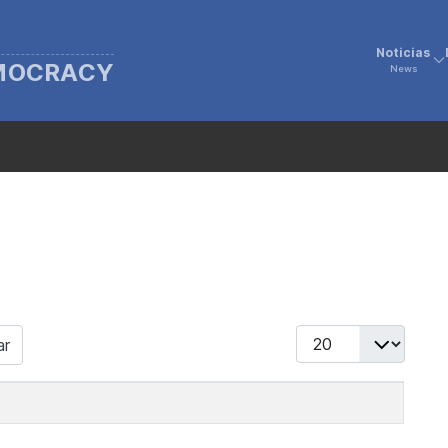
Noticias
EMOCRACY
News
Display #
ar