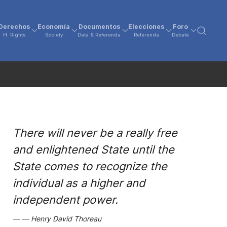
Derechos
Economía
Documentos
Elecciones
Foro
H. Rights
Society
Data & Referenda
Referenda
Debate
There will never be a really free
and enlightened State until the
State comes to recognize the
individual as a higher and
independent power.
Henry David Thoreau