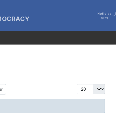
Noticias
EMOCRACY
News
Display #
ar