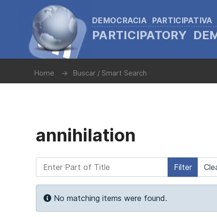
DEMOCRACIA PARTICIPATIVA
PARTICIPATORY D
Home
Buscar / Smart Search
annihilation
Enter Part of Title
Filter
Cle
Info
No matching items were found.