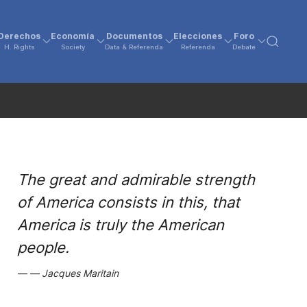
Derechos
Economía
Documentos
Elecciones
Foro
H. Rights
Society
Data & Referenda
Referenda
Debate
The great and admirable strength
of America consists in this, that
America is truly the American
people.
Jacques Maritain