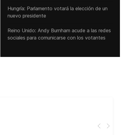
Hungría: Parlamento votará la elección de un
nuevo presidente
Reino Unido: Andy ‌Burnham acude a las redes
sociales para comunicarse con los votantes
Cub
El 
Her
dir