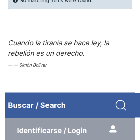
Info
No matching items were found.
Cuando la tiranía se hace ley, la
rebelión es un derecho.
Simón Bolivar
Buscar / Search
Identificarse / Login