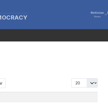
Noticias
EMOCRACY
News
Display #
ar