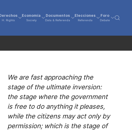
Derechos
Economía
Documentos
Elecciones
Foro
H. Rights
Society
Data & Referenda
Referenda
Debate
We are fast approaching the
stage of the ultimate inversion:
the stage where the government
is free to do anything it pleases,
while the citizens may act only by
permission; which is the stage of