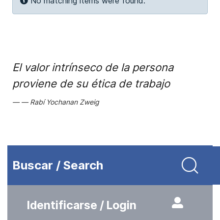
Info
No matching items were found.
El valor intrínseco de la persona
proviene de su ética de trabajo
Rabí Yochanan Zweig
Buscar / Search
Identificarse / Login