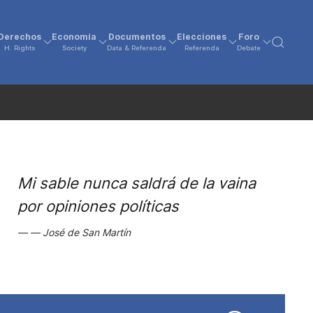
Derechos
Economía
Documentos
Elecciones
Foro
H. Rights
Society
Data & Referenda
Referenda
Debate
Mi sable nunca saldrá de la vaina
por opiniones políticas
José de San Martín