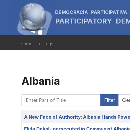
DEMOCRACIA PARTICIPATIVA
PARTICIPATORY D
Home
Tags
Albania
Enter Part of Title
Filter
Cle
Title
A New Face of Authority: Albania Hands Power
Elida Dakoli, persecuted in Communist Albania