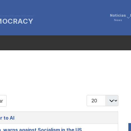
Noticias
EMOCRACY
News
Display #
ar
 to AI
, warns against Socialism in the US