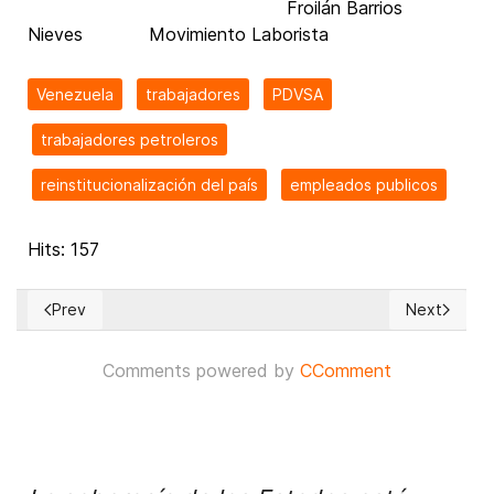
Froilán Barrios
Nieves Movimiento Laborista
Venezuela
trabajadores
PDVSA
trabajadores petroleros
reinstitucionalización del país
empleados publicos
Hits: 157
Prev
Next
Previous article: La prolongada tragedia venezolana se agu
Next artic
Comments powered by
CComment