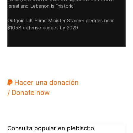
Israel and Lebanon is “historic”
Outgoin UK Prime Minister Starmer pledges near
$105B defense budget by 2029
Hacer una donación
/ Donate now
Consulta popular en plebiscito