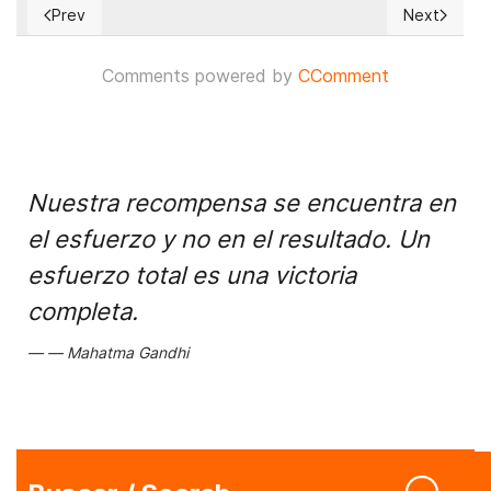
Prev
Next
Previous article: Electo un Parlamento Europeo más conserv
Next articl
Comments powered by
CComment
Nuestra recompensa se encuentra en
el esfuerzo y no en el resultado. Un
esfuerzo total es una victoria
completa.
Mahatma Gandhi