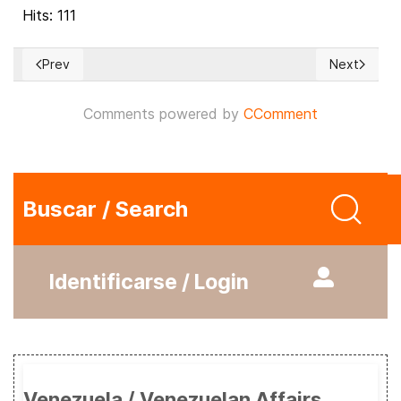
Hits: 111
Prev
Next
Previous article: He estado pensando… (160)
Next articl
Comments powered by
CComment
Buscar / Search
Identificarse / Login
Venezuela / Venezuelan Affairs