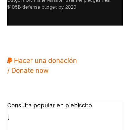
Outgoin UK Prime Minister Starmer pledges near
$105B defense budget by 2029
Hacer una donación
/ Donate now
Consulta popular en plebiscito
[