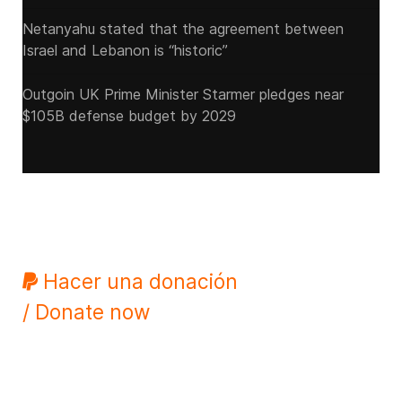
Netanyahu stated that the agreement between
Israel and Lebanon is “historic”
Outgoin UK Prime Minister Starmer pledges near
$105B defense budget by 2029
Hacer una donación
/ Donate now