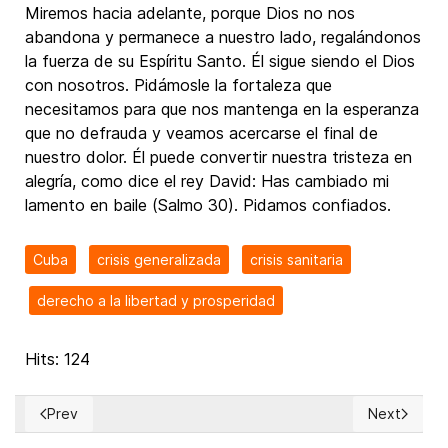
Miremos hacia adelante, porque Dios no nos
abandona y permanece a nuestro lado, regalándonos
la fuerza de su Espíritu Santo. Él sigue siendo el Dios
con nosotros. Pidámosle la fortaleza que
necesitamos para que nos mantenga en la esperanza
que no defrauda y veamos acercarse el final de
nuestro dolor. Él puede convertir nuestra tristeza en
alegría, como dice el rey David: Has cambiado mi
lamento en baile (Salmo 30). Pidamos confiados.
Cuba
crisis generalizada
crisis sanitaria
derecho a la libertad y prosperidad
Hits: 124
Prev
Next
Previous article: Es Cuba o la nada, no el partido único o la 
Next article