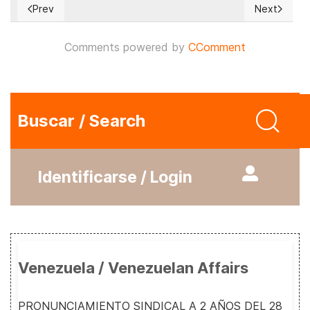
Prev
Next
Previous article: En un video reciente...
Next articl
Comments powered by
CComment
Buscar / Search
Identificarse / Login
Venezuela / Venezuelan Affairs
PRONUNCIAMIENTO SINDICAL A 2 AÑOS DEL 28