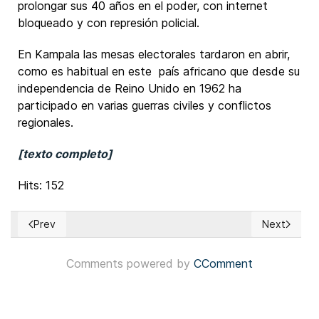
prolongar sus 40 años en el poder, con internet
bloqueado y con represión policial.
En Kampala las mesas electorales tardaron en abrir,
como es habitual en este país africano que desde su
independencia de Reino Unido en 1962 ha
participado en varias guerras civiles y conflictos
regionales.
[texto completo]
Hits: 152
Prev
Next
Previous article: Ecuador: Partido Revolución Ciudadana cel
Next articl
Comments powered by
CComment