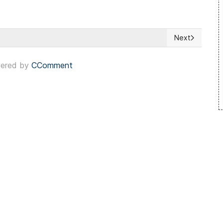
Next
 observación de las elecciones generales
Next article: 
ered by
CComment