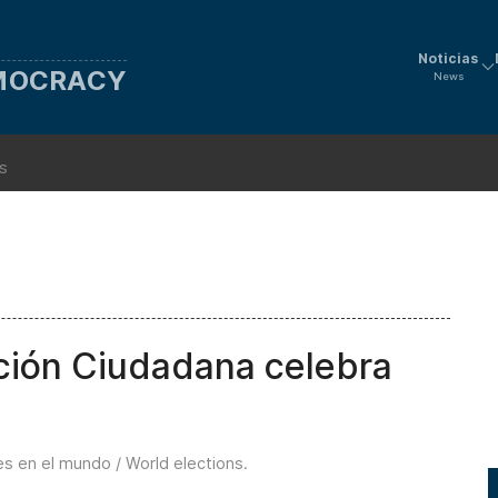
Noticias
EMOCRACY
News
ns
ción Ciudadana celebra
es en el mundo / World elections
.