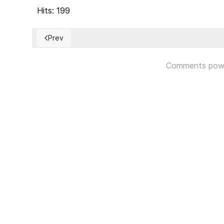
Hits: 199
Prev
Previous article: Perú: La OEA enviará una misión de
Comments pow