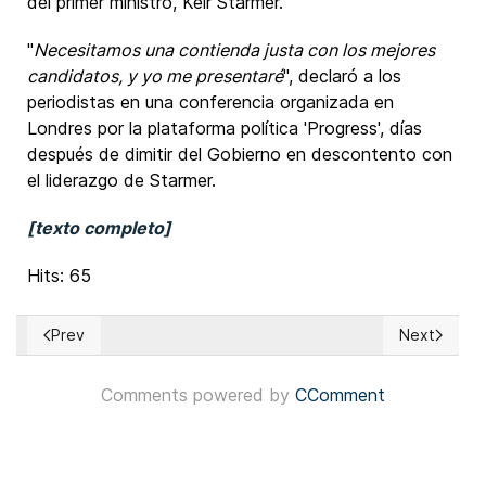
del primer ministro, Keir Starmer.
"
Necesitamos una contienda justa con los mejores
candidatos, y yo me presentaré
", declaró a los
periodistas en una conferencia organizada en
Londres por la plataforma política 'Progress', días
después de dimitir del Gobierno en descontento con
el liderazgo de Starmer.
[texto completo]
Hits: 65
Prev
Next
Previous article: Perú: Jurado Nacional de Elecciones oficia
Next article
Comments powered by
CComment