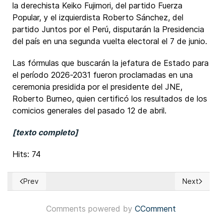
la derechista Keiko Fujimori, del partido Fuerza
Popular, y el izquierdista Roberto Sánchez, del
partido Juntos por el Perú, disputarán la Presidencia
del país en una segunda vuelta electoral el 7 de junio.
Las fórmulas que buscarán la jefatura de Estado para
el período 2026-2031 fueron proclamadas en una
ceremonia presidida por el presidente del JNE,
Roberto Burneo, quien certificó los resultados de los
comicios generales del pasado 12 de abril.
[texto completo]
Hits: 74
Prev
Next
Previous article: España: Partido Socialista registró una nue
Next article
Comments powered by
CComment