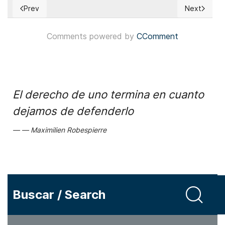
Prev
Next
Previous article: Japón: Comienza el voto anticipado para l
Next articl
Comments powered by
CComment
El derecho de uno termina en cuanto
dejamos de defenderlo
Maximilien Robespierre
Buscar / Search