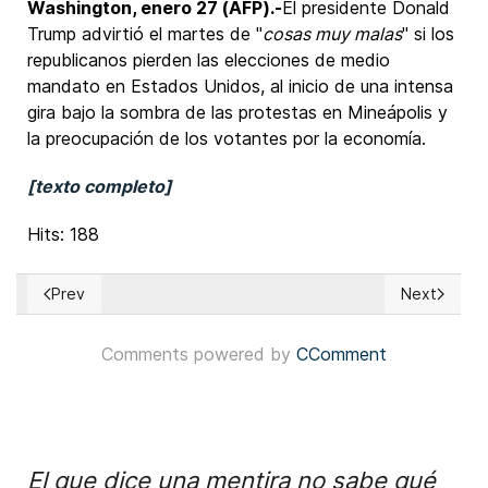
Washington, enero 27 (AFP).-
El presidente Donald
Trump advirtió el martes de "
cosas muy malas
" si los
republicanos pierden las elecciones de medio
mandato en Estados Unidos, al inicio de una intensa
gira bajo la sombra de las protestas en Mineápolis y
la preocupación de los votantes por la economía.
[texto completo]
Hits: 188
Prev
Next
Previous article: Portugal: António José Seguro y André Vent
Next articl
Comments powered by
CComment
El que dice una mentira no sabe qué